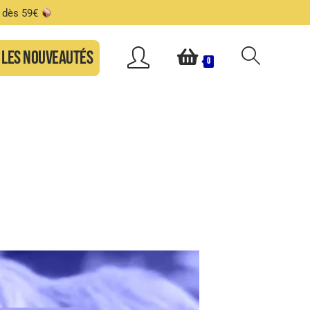
s dès 59€
Les nouveautés
0