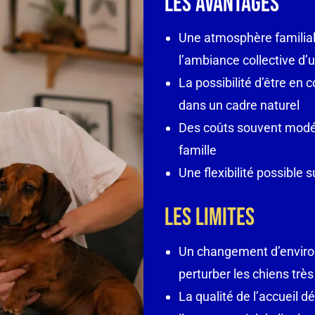
Les Avantages
Une atmosphère familiale
l’ambiance collective d’
La possibilité d’être en
dans un cadre naturel
Des coûts souvent modér
famille
Une flexibilité possible s
Les Limites
Un changement d’enviro
perturber les chiens trè
La qualité de l’accueil 