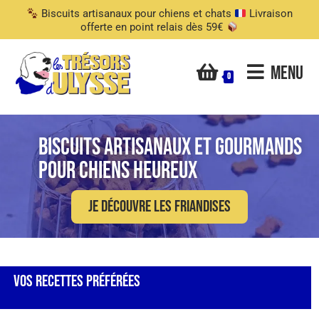
Biscuits artisanaux pour chiens et chats
Livraison
offerte en point relais dès 59€
Menu
0
Biscuits Artisanaux Et Gourmands
Pour Chiens Heureux
Je découvre les friandises
Vos Recettes Préférées