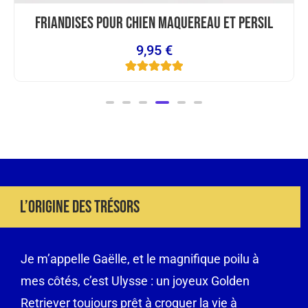
Friandises Pour Chien Maquereau Et Persil
9,95
€
7
Noté
5.00
sur 5 basé
sur
notations
client
L’origine Des Trésors
Je m’appelle Gaëlle, et le magnifique poilu à
mes côtés, c’est Ulysse : un joyeux Golden
Retriever toujours prêt à croquer la vie à