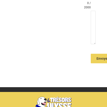
0 /
2000
Envoye