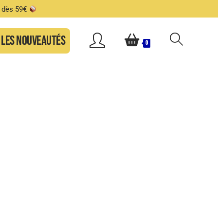
s dès 59€
Les nouveautés
0