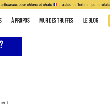
 artisanaux pour chiens et chats
Livraison offerte en point relai
s
À Propos
Mur des truffes
Le Blog
​
ment.