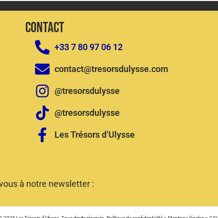
CONTACT
+33 7 80 97 06 12
contact@tresorsdulysse.com
@tresorsdulysse
@tresorsdulysse
Les Trésors d’Ulysse
ous à notre newsletter :
© 2025 Les Trésors d’Ulysse. Tous droits réservés.
Politique de confidentialité
–
Mentions légales
–
CG