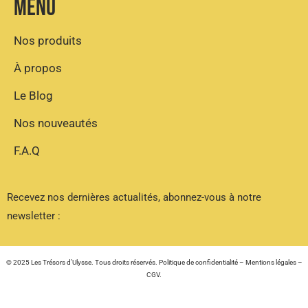
Menu
Nos produits
À propos
Le Blog
Nos nouveautés
F.A.Q
Recevez nos dernières actualités,
abonnez-vous à notre
newsletter :
© 2025 Les Trésors d’Ulysse. Tous droits réservés.
Politique de confidentialité
–
Mentions légales
–
CGV
.